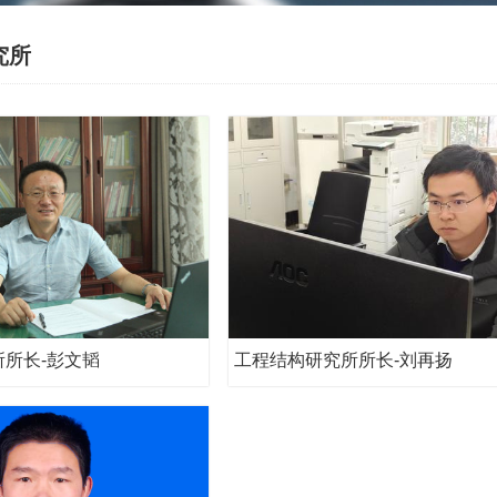
究所
所长-彭文韬
工程结构研究所所长-刘再扬