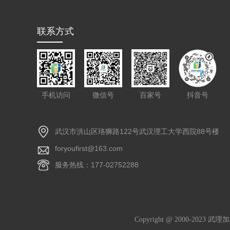
联系方式
手机访问
微信号
百家号
抖音号
武汉市洪山区珞狮路122号武汉理工大学西院88号楼
foryoufirst@163.com
服务热线：177-02752288
Copyright @ 2000-2023 武