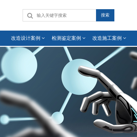
搜索
改造设计案例
检测鉴定案例
改造施工案例