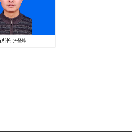
所长-张登峰